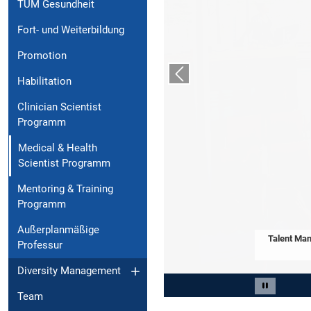
TUM Gesundheit
Fort- und Weiterbildung
Promotion
Vorheriger Slide
Habilitation
Clinician Scientist
Programm
Medical & Health
Scientist Programm
Mentoring & Training
Programm
Außerplanmäßige
Talent Man
Professur
Diversity Management
Slide 2 von 3
Carousel 
Team