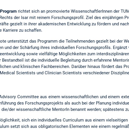
t Program
richtet sich an promovierte WissenschaftlerInnen der TU
chts der Isar mit reinem Forschungsprofil. Ziel des einjährigen P
fte gezielt in ihrer akademischen Entwicklung zu fördern und nachh
 Karriere zu schaffen.
ote unterstützt das Programm die Teilnehmenden gezielt bei der We
 und der Schärfung ihres individuellen Forschungsprofils. Ergänz
eentwicklung sowie vielfältige Möglichkeiten zum interdisziplinäre
er Bestandteil ist die individuelle Begleitung durch erfahrene Mento
lichen und klinischen Fachbereichen. Darüber hinaus fördert das P
dical Scientists und Clinician Scientists verschiedener Disziplin
n Advisory Committee aus einem wissenschaftlichen und einem exte
chführung des Forschungsprojekts als auch bei der Planung individ
s die/der wissenschaftliche MentorIn benannt werden; spätestens 
öglichkeit, sich ein individuelles Curriculum aus einem vielseitige
lum setzt sich aus obligatorischen Elementen wie einem regelmäß