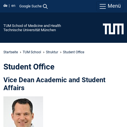
Menü
de
en
Google Suche
TUM School of Medicine and Health
Technische Universität München
Startseite
TUM School
Struktur
Student Office
Student Office
Vice Dean Academic and Student
Affairs