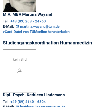
M.A. MBA
Martina
Wayand
Tel.:
+49 (89) 289 - 24763
E-Mail:
martina.wayand@tum.de
vCard-Datei von TUMonline herunterladen
Studiengangskoordination Humanmedizin
kein Bild
Dipl.-Psych.
Kathleen
Lindemann
Tel.:
+49 (89) 4140 - 6304
E-Mail:
kathleen.lindemann@tum.de