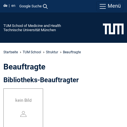
Menü
de
en
Google Suche
TUM School of Medicine and Health
Technische Universität München
Startseite
TUM School
Struktur
Beauftragte
Beauftragte
Bibliotheks-Beauftragter
kein Bild