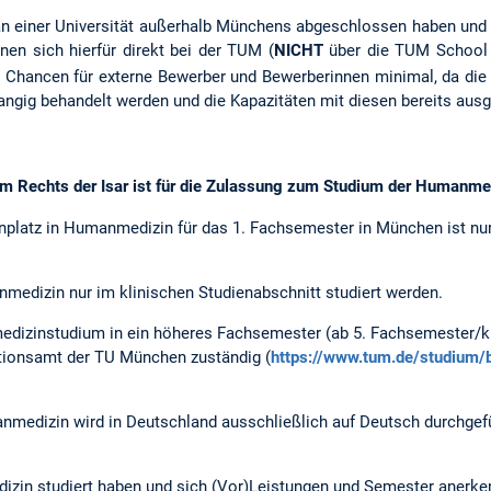
k an einer Universität außerhalb Münchens abgeschlossen haben und 
en sich hierfür direkt bei der TUM (
NICHT
über die TUM School 
die Chancen für externe Bewerber und Bewerberinnen minimal, da d
ngig behandelt werden und die Kapazitäten mit diesen bereits ausge
um Rechts der Isar ist für die Zulassung zum Studium der Humanm
platz in Humanmedizin für das 1. Fachsemester in München ist nu
edizin nur im klinischen Studienabschnitt studiert werden.
izinstudium in ein höheres Fachsemester (ab 5. Fachsemester/kli
tionsamt der TU München zuständig (
https://www.tum.de/studium
medizin wird in Deutschland ausschließlich auf Deutsch durchgefüh
zin studiert haben und sich (Vor)Leistungen und Semester anerke