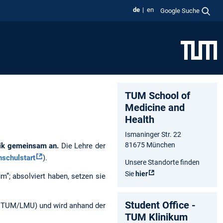
de
en
Google Suche
TUM School of
Medicine and
Health
Ismaninger Str. 22
81675 München
nik gemeinsam an.
Die Lehre der
schulstart
).
Unsere Standorte finden
Sie
hier
”; absolviert haben, setzen sie
Student Office -
0% TUM/LMU) und wird anhand der
TUM Klinikum