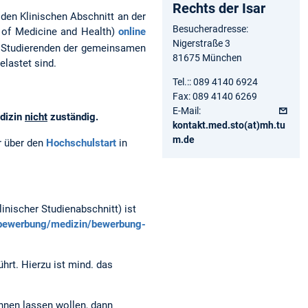
Rechts der Isar
den Klinischen Abschnitt an der
Besucheradresse:
of Medicine and Health)
online
Nigerstraße 3
ie Studierenden der gemeinsamen
81675 München
lastet sind.
Tel.:: 089 4140 6924
Fax: 089 4140 6269
E-Mail:
edizin
nicht
zuständig.
kontakt.med.sto(at)mh.tu
m.de
r über den
Hochschulstart
in
nischer Studienabschnitt) ist
/bewerbung/medizin/bewerbung-
rt. Hierzu ist mind. das
nnen lassen wollen, dann