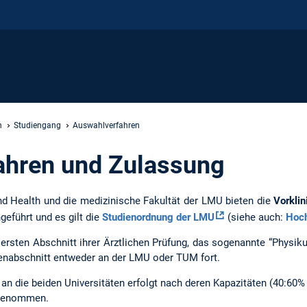
n
Studiengang
Auswahlverfahren
ahren und Zulassung
d Health und die medizinische Fakultät der LMU bieten die
Vorkli
geführt und es gilt die
Studienordnung der LMU
(siehe auch:
Hoch
rsten Abschnitt ihrer Ärztlichen Prüfung, das sogenannte “Physikum
ienabschnitt entweder an der LMU oder TUM fort.
n an die beiden Universitäten erfolgt nach deren Kapazitäten (40:6
rgenommen.