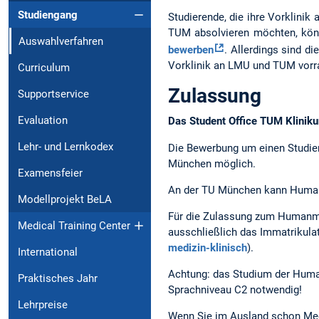
Studiengang
Studierende, die ihre Vorklini
TUM absolvieren möchten, könn
Auswahlverfahren
bewerben
. Allerdings sind 
Vorklinik an LMU und TUM vorra
Curriculum
Zulassung
Supportservice
Evaluation
Das Student Office TUM Klinik
Lehr- und Lernkodex
Die Bewerbung um einen Studien
München möglich.
Examensfeier
An der TU München kann Humanm
Modellprojekt BeLA
Für die Zulassung zum Humanmed
Medical Training Center
ausschließlich das Immatrikula
medizin-klinisch
).
International
Achtung: das Studium der Human
Praktisches Jahr
Sprachniveau C2 notwendig!
Lehrpreise
Wenn Sie im Ausland schon Medi